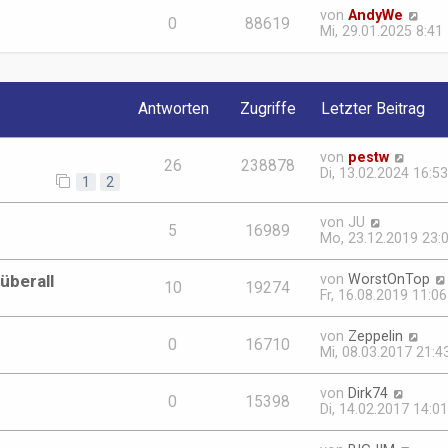
von
AndyWe
0
88619
Mi, 29.01.2025 8:41
Antworten
Zugriffe
Letzter Beitrag
von
pestw
26
238878
Di, 13.02.2024 16:53
1
2
von
JU
5
16989
Mo, 23.12.2019 23:
überall
von
WorstOnTop
10
19274
Fr, 16.08.2019 11:06
von
Zeppelin
0
16710
Mi, 08.03.2017 21:4
von
Dirk74
0
15398
Di, 14.02.2017 14:01