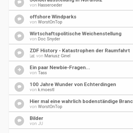
von
Hasseroeder
offshore Windparks
von
WorstOnTop
Wirtschaftspolitische Weichenstellung
von
Doc Snyder
ZDF History - Katastrophen der Raumfahrt
von
Mariusz Ginel
Ein paar Newbie-Fragen...
von
Tass
100 Jahre Wunder von Echterdingen
von
k.moestl
Hier mal eine wahrlich bodenständige Bran
von
WorstOnTop
Bilder
von
JU