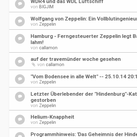
WDR4 und das WDL Luftschiff
von
BIGJIM
Wolfgang von Zeppelin: Ein Vollblutingenieu
von
Zeppelin
Hamburg - Ferngesteuerter Zeppelin legt 
lahm!
von
callamon
auf der travemünder woche gesehen
von
callamon
"Vom Bodensee in alle Welt" -- 25.10.14 20
von
Zeppelin
Letzter Überlebender der "Hindenburg"-Ka
gestorben
von
Zeppelin
Helium-Knappheit
von
Zeppelin
Programmhinweis: 'Das Geheimnis der Hind