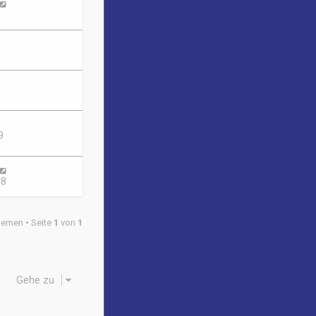
9
48
hemen • Seite
1
von
1
Gehe zu