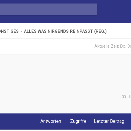
ONSTIGES
ALLES WAS NIRGENDS REINPASST (REG.)
Aktuelle Zeit: Do, 
33 T
iterte Suche
Antworten
Zugriffe
Letzter Beitrag