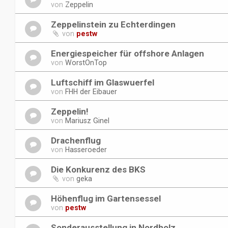
von
Zeppelin
Zeppelinstein zu Echterdingen
von
pestw
Energiespeicher für offshore Anlagen
von
WorstOnTop
Luftschiff im Glaswuerfel
von
FHH der Eibauer
Zeppelin!
von
Mariusz Ginel
Drachenflug
von
Hasseroeder
Die Konkurenz des BKS
von
geka
Höhenflug im Gartensessel
von
pestw
Sonderausstellung in Nordholz