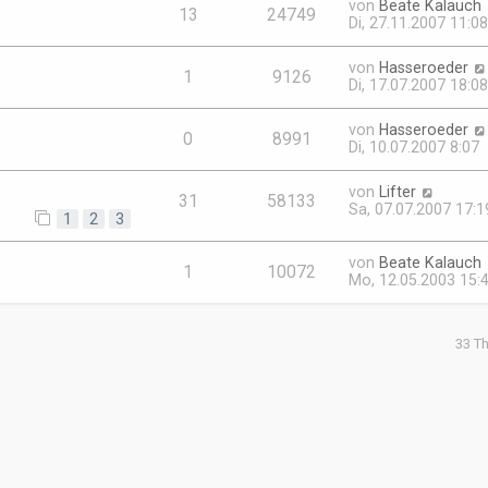
von
Beate Kalauch
13
24749
Di, 27.11.2007 11:08
von
Hasseroeder
1
9126
Di, 17.07.2007 18:08
von
Hasseroeder
0
8991
Di, 10.07.2007 8:07
von
Lifter
31
58133
Sa, 07.07.2007 17:1
1
2
3
von
Beate Kalauch
1
10072
Mo, 12.05.2003 15:
33 T