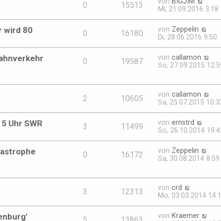
von
BIGJIM
0
15513
Mi, 21.09.2016 3:18
r wird 80
von
Zeppelin
0
16180
Di, 28.06.2016 9:50
Bahnverkehr
von
callamon
0
19587
So, 27.09.2015 12:5
von
callamon
2
10605
Sa, 25.07.2015 10:3
:15 Uhr SWR
von
ernstrd
3
11499
So, 26.10.2014 19:4
tastrophe
von
Zeppelin
0
16172
Sa, 30.08.2014 8:59
von
crd
3
12313
Mo, 03.03.2014 14:
enburg'
von
Kraemer
5
13863