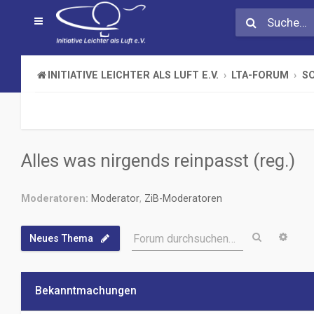
INITIATIVE LEICHTER ALS LUFT E.V.
LTA-FORUM
S
Alles was nirgends reinpasst (reg.)
Moderatoren:
Moderator
,
ZiB-Moderatoren
Suche
Erwe
Forum durchsuchen…
Neues Thema
Bekanntmachungen