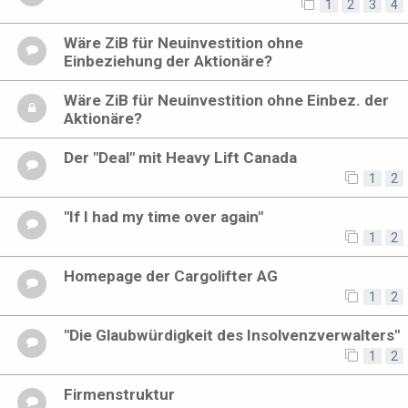
1
2
3
4
Wäre ZiB für Neuinvestition ohne
Einbeziehung der Aktionäre?
Wäre ZiB für Neuinvestition ohne Einbez. der
Aktionäre?
Der "Deal" mit Heavy Lift Canada
1
2
"If I had my time over again"
1
2
Homepage der Cargolifter AG
1
2
"Die Glaubwürdigkeit des Insolvenzverwalters"
1
2
Firmenstruktur