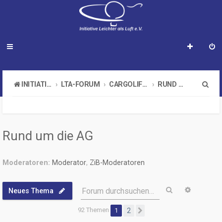
S
INITIATIVE LEICHTER ALS LUFT E.V.
LTA-FORUM
CARGOLIFTER ALT
RUND UM DIE AG
u
c
h
Rund um die AG
e
Moderatoren:
Moderator
,
ZiB-Moderatoren
Suche
Erweiter
Forum durchsuchen…
Neues Thema
92 Themen
1
2
Nächste