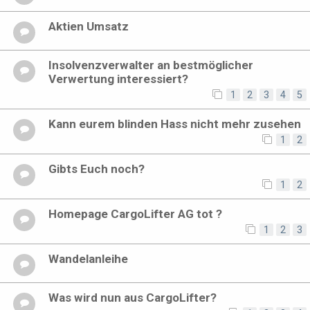
Aktien Umsatz
Insolvenzverwalter an bestmöglicher
Verwertung interessiert?
1
2
3
4
5
Kann eurem blinden Hass nicht mehr zusehen
1
2
Gibts Euch noch?
1
2
Homepage CargoLifter AG tot ?
1
2
3
Wandelanleihe
Was wird nun aus CargoLifter?