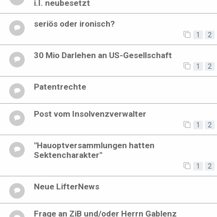
i.I. neubesetzt
seriös oder ironisch?
1
2
30 Mio Darlehen an US-Gesellschaft
1
2
Patentrechte
Post vom Insolvenzverwalter
1
2
"Hauoptversammlungen hatten
Sektencharakter"
1
2
Neue LifterNews
Frage an ZiB und/oder Herrn Gablenz