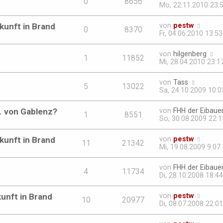
0
8656
Mo, 22.11.2010 23:
ukunft in Brand
von
pestw
0
8370
Fr, 04.06.2010 13:53
von
hilgenberg
1
11852
Mi, 28.04.2010 23:1
von
Tass
5
13022
Sa, 24.10.2009 10:0
. von Gablenz?
von
FHH der Eibaue
1
8551
So, 30.08.2009 22:1
ukunft in Brand
von
pestw
11
21342
Mi, 19.08.2009 9:07
von
FHH der Eibaue
4
11734
Di, 28.10.2008 18:44
kunft in Brand
von
pestw
10
20977
Di, 08.07.2008 22:01