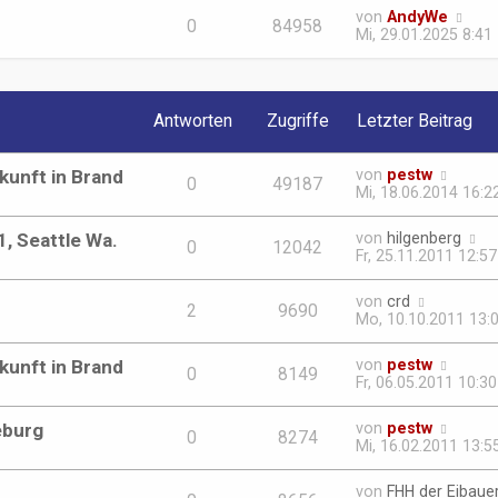
von
AndyWe
0
84958
Mi, 29.01.2025 8:41
Antworten
Zugriffe
Letzter Beitrag
ukunft in Brand
von
pestw
0
49187
Mi, 18.06.2014 16:2
1, Seattle Wa.
von
hilgenberg
0
12042
Fr, 25.11.2011 12:57
von
crd
2
9690
Mo, 10.10.2011 13:
ukunft in Brand
von
pestw
0
8149
Fr, 06.05.2011 10:30
eburg
von
pestw
0
8274
Mi, 16.02.2011 13:5
von
FHH der Eibaue