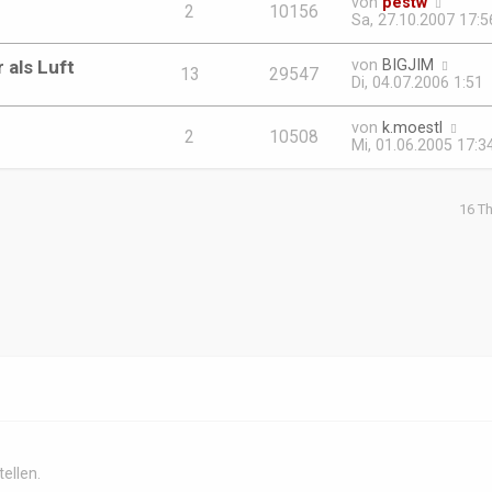
von
pestw
2
10156
Sa, 27.10.2007 17:5
 als Luft
von
BIGJIM
13
29547
Di, 04.07.2006 1:51
von
k.moestl
2
10508
Mi, 01.06.2005 17:3
16 T
ellen.