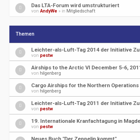
Das LTA-Forum wird umstrukturiert
von
AndyWe
» in
Mitgliedschaft
Themen
Leichter-als-Luft-Tag 2014 der Initiative Z
von
pestw
Airships to the Arctic VI December 5-6, 201
von
hilgenberg
Cargo Airships for the Northern Operations
von
hilgenberg
Leichter-als-Luft-Tag 2011 der Initiative Z
von
pestw
19. Internationale Kranfachtagung in Magd
von
pestw
Neues Buch "Der Zeppelin kommt"