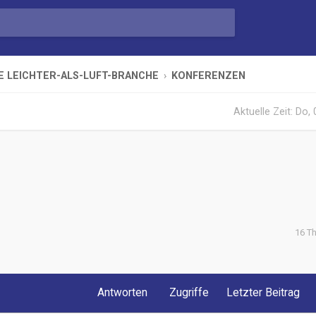
E LEICHTER-ALS-LUFT-BRANCHE
KONFERENZEN
Aktuelle Zeit: Do,
16 T
iterte Suche
Antworten
Zugriffe
Letzter Beitrag