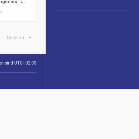
-Ingenieur U…
6
Gehe zu
ten sind
UTC+02:00