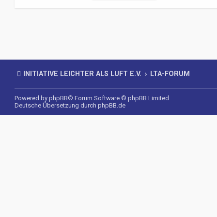
INITIATIVE LEICHTER ALS LUFT E.V.
LTA-FORUM
Powered by
phpBB
® Forum Software © phpBB Limited
Deutsche Übersetzung durch
phpBB.de