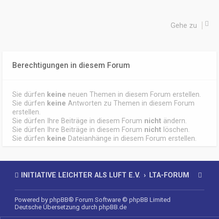
Gehe zu
Berechtigungen in diesem Forum
Sie dürfen
keine
neuen Themen in diesem Forum erstellen.
Sie dürfen
keine
Antworten zu Themen in diesem Forum
erstellen.
Sie dürfen Ihre Beiträge in diesem Forum
nicht
ändern.
Sie dürfen Ihre Beiträge in diesem Forum
nicht
löschen.
Sie dürfen
keine
Dateianhänge in diesem Forum erstellen.
INITIATIVE LEICHTER ALS LUFT E.V.
LTA-FORUM
Powered by
phpBB
® Forum Software © phpBB Limited
Deutsche Übersetzung durch
phpBB.de