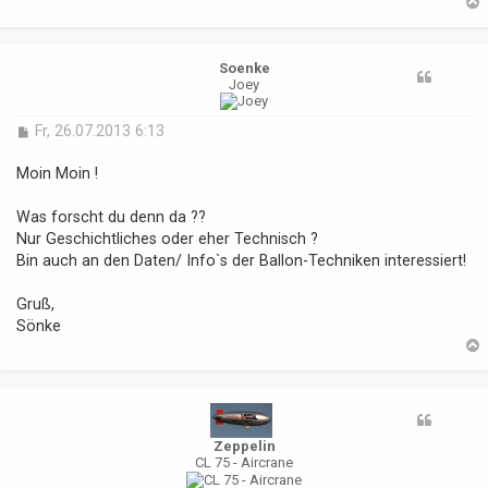
Soenke
b
Joey
B
Fr, 26.07.2013 6:13
e
i
Moin Moin !
t
r
Was forscht du denn da ??
a
Nur Geschichtliches oder eher Technisch ?
g
Bin auch an den Daten/ Info`s der Ballon-Techniken interessiert!
Gruß,
Sönke
b
Zeppelin
CL 75 - Aircrane