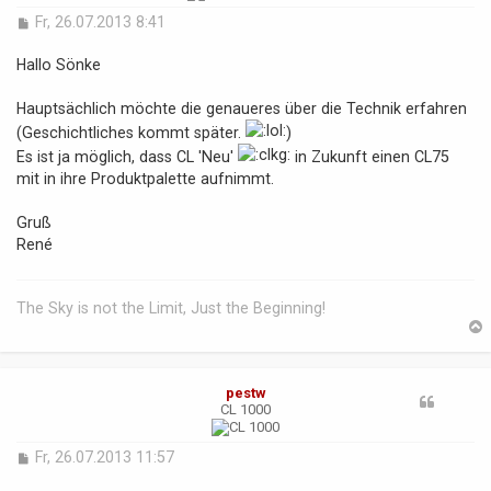
B
Fr, 26.07.2013 8:41
e
i
Hallo Sönke
t
r
Hauptsächlich möchte die genaueres über die Technik erfahren
a
(Geschichtliches kommt später.
g
)
Es ist ja möglich, dass CL 'Neu'
in Zukunft einen CL75
mit in ihre Produktpalette aufnimmt.
Gruß
René
The Sky is not the Limit, Just the Beginning!
pestw
b
CL 1000
B
Fr, 26.07.2013 11:57
e