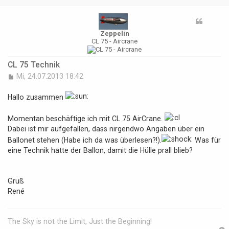
Zeppelin
CL 75 - Aircrane
CL 75 Technik
B
Mi, 24.07.2013 18:42
e
i
Hallo zusammen
t
r
Momentan beschäftige ich mit CL 75 AirCrane.
a
g
Dabei ist mir aufgefallen, dass nirgendwo Angaben über ein
Ballonet stehen (Habe ich da was überlesen?!).
Was für
eine Technik hatte der Ballon, damit die Hülle prall blieb?
Gruß
René
The Sky is not the Limit, Just the Beginning!