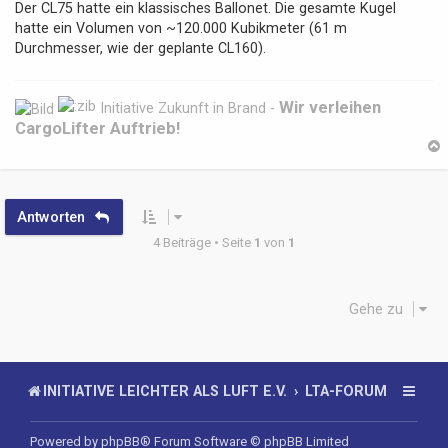
i
Der CL75 hatte ein klassisches Ballonet. Die gesamte Kugel
t
hatte ein Volumen von ~120.000 Kubikmeter (61 m
r
Durchmesser, wie der geplante CL160).
a
g
Wir verleihen
Initiative Zukunft in Brand -
CargoLifter Auftrieb!
b
Antworten
4 Beiträge • Seite
1
von
1
Gehe zu
INITIATIVE LEICHTER ALS LUFT E.V.
LTA-FORUM
Powered by
phpBB
® Forum Software © phpBB Limited