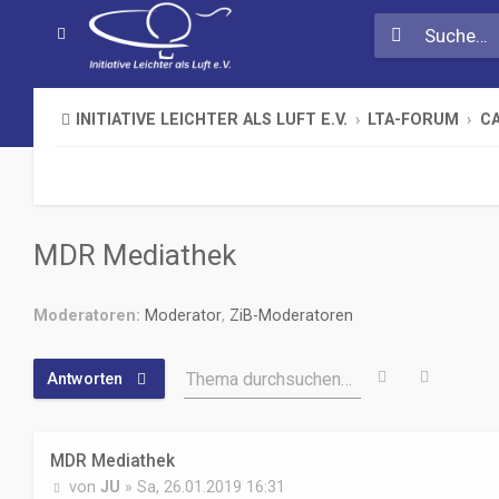
INITIATIVE LEICHTER ALS LUFT E.V.
LTA-FORUM
CA
MDR Mediathek
Moderatoren:
Moderator
,
ZiB-Moderatoren
Suche
Erweiter
Thema durchsuchen…
Antworten
MDR Mediathek
B
von
JU
»
Sa, 26.01.2019 16:31