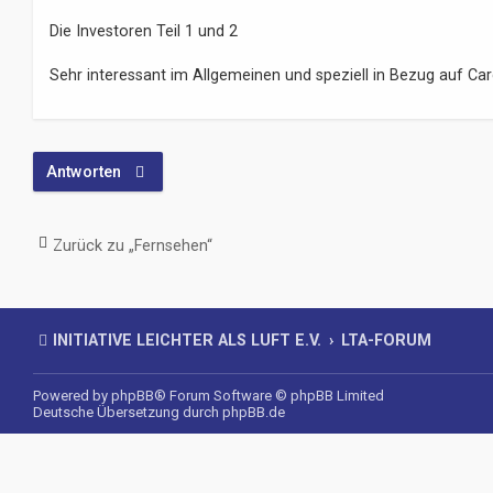
e
i
Die Investoren Teil 1 und 2
t
r
Sehr interessant im Allgemeinen und speziell in Bezug auf Carg
a
g
Antworten
Zurück zu „Fernsehen“
INITIATIVE LEICHTER ALS LUFT E.V.
LTA-FORUM
Powered by
phpBB
® Forum Software © phpBB Limited
Deutsche Übersetzung durch
phpBB.de