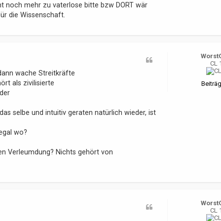
icht noch mehr zu vaterlose bitte bzw DORT wär
ür die Wissenschaft.
Worst
CL 
ann wache Streitkräfte
t als zivilisierte
Beiträg
der
das selbe und intuitiv geraten natürlich wieder, ist
 egal wo?
gen Verleumdung? Nichts gehört von
Worst
CL 