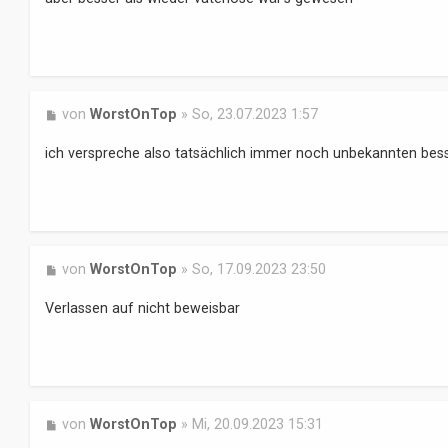
t
r
a
g
B
von
WorstOnTop
»
So, 23.07.2023 1:57
e
i
ich verspreche also tatsächlich immer noch unbekannten bess
t
r
a
g
B
von
WorstOnTop
»
So, 17.09.2023 23:50
e
i
Verlassen auf nicht beweisbar
t
r
a
g
B
von
WorstOnTop
»
Mi, 20.09.2023 15:31
e