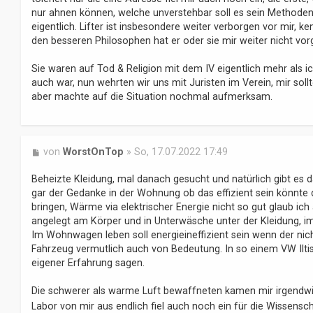
nur ahnen können, welche unverstehbar soll es sein Methoden
eigentlich. Lifter ist insbesondere weiter verborgen vor mir, 
den besseren Philosophen hat er oder sie mir weiter nicht vorges
Sie waren auf Tod & Religion mit dem IV eigentlich mehr als ic
auch war, nun wehrten wir uns mit Juristen im Verein, mir sollt
aber machte auf die Situation nochmal aufmerksam.
B
von
WorstOnTop
»
So, 17.07.2022 17:49
e
i
Beheizte Kleidung, mal danach gesucht und natürlich gibt es d
t
gar der Gedanke in der Wohnung ob das effizient sein könnte 
r
bringen, Wärme via elektrischer Energie nicht so gut glaub i
a
angelegt am Körper und in Unterwäsche unter der Kleidung, i
g
Im Wohnwagen leben soll energieineffizient sein wenn der nic
Fahrzeug vermutlich auch von Bedeutung. In so einem VW Ilti
eigener Erfahrung sagen.
Die schwerer als warme Luft bewaffneten kamen mir irgendwie(
Labor von mir aus endlich fiel auch noch ein für die Wissenscha