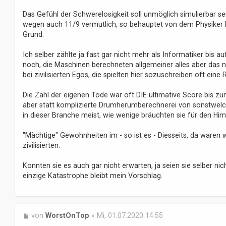
e
i
Das Gefühl der Schwerelosigkeit soll unmöglich simulierbar s
t
wegen auch 11/9 vermutlich, so behauptet von dem Physiker D
r
Grund.
a
g
Ich selber zählte ja fast gar nicht mehr als Informatiker bis 
noch, die Maschinen berechneten allgemeiner alles aber das ni
bei zivilisierten Egos, die spielten hier sozuschreiben oft eine R
Die Zahl der eigenen Tode war oft DIE ultimative Score bis 
aber statt komplizierte Drumherumberechnerei von sonstwelche
in dieser Branche meist, wie wenige bräuchten sie für den Hi
"Mächtige" Gewohnheiten im - so ist es - Diesseits, da waren w
zivilisierten.
Konnten sie es auch gar nicht erwarten, ja seien sie selber nich
einzige Katastrophe bleibt mein Vorschlag.
B
von
WorstOnTop
»
Mi, 01.07.2020 14:55
e