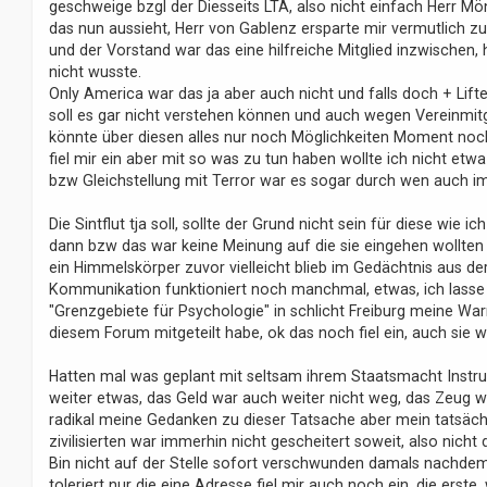
geschweige bzgl der Diesseits LTA, also nicht einfach Herr Mö
das nun aussieht, Herr von Gablenz ersparte mir vermutlich 
und der Vorstand war das eine hilfreiche Mitglied inzwischen, h
nicht wusste.
Only America war das ja aber auch nicht und falls doch + Lifte
soll es gar nicht verstehen können und auch wegen Vereinmitg
könnte über diesen alles nur noch Möglichkeiten Moment noch
fiel mir ein aber mit so was zu tun haben wollte ich nicht etw
bzw Gleichstellung mit Terror war es sogar durch wen auch im
Die Sintflut tja soll, sollte der Grund nicht sein für diese wie
dann bzw das war keine Meinung auf die sie eingehen wollten 
ein Himmelskörper zuvor vielleicht blieb im Gedächtnis aus d
Kommunikation funktioniert noch manchmal, etwas, ich lasse s
"Grenzgebiete für Psychologie" in schlicht Freiburg meine Wa
diesem Forum mitgeteilt habe, ok das noch fiel ein, auch sie w
Hatten mal was geplant mit seltsam ihrem Staatsmacht Instr
weiter etwas, das Geld war auch weiter nicht weg, das Zeug wa
radikal meine Gedanken zu dieser Tatsache aber mein tatsächl
zivilisierten war immerhin nicht gescheitert soweit, also nicht 
Bin nicht auf der Stelle sofort verschwunden damals nachdem w
toleriert nur die eine Adresse fiel mir auch noch ein, die ers