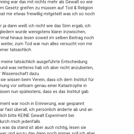
nning war das mit nichts mehr als Gewalt so wie
zum Gesetz greifen zu müssen auf Tod & Religion
at mir etwas freiwillig mitgeteilt was ich so noch
r ja dann weiß ich nicht wie das Sinn ergab, ich
liedern wurde wenigstens klarer inzwischen,
mal hinaus lesen soweit im selben Beitrag noch
a weiter, zum Tod war nun alles versucht von mir
mer tatsächlich.
 ich meine tatsächlich ausgeführte Entscheidung
und was netteres hab ich aber nicht anzubieten,
er Wissenschaft dazu.
ie wissen beim Verein, dass ich dem Institut für
rnung vor seltsam genau einer Katastrophe in
issen nun spätestens, dass es das Institut gab.
ument war noch in Erinnerung, war gespannt
r fast überall, ich persönlich änderte ab und an
ich bitte KEINE Gewalt Experiment bei
durch mich jedenfalls.
as da stand ist aber auch richtig, lesen sie
te, wer und wozu das dann noch immer soll ich aber