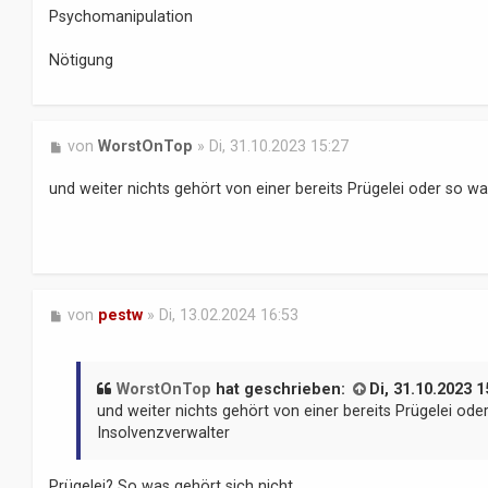
i
Psychomanipulation
t
r
Nötigung
a
g
B
von
WorstOnTop
»
Di, 31.10.2023 15:27
e
i
und weiter nichts gehört von einer bereits Prügelei oder so w
t
r
a
g
B
von
pestw
»
Di, 13.02.2024 16:53
e
i
t
r
WorstOnTop
hat geschrieben:
Di, 31.10.2023 1
a
und weiter nichts gehört von einer bereits Prügelei od
g
Insolvenzverwalter
Prügelei? So was gehört sich nicht.