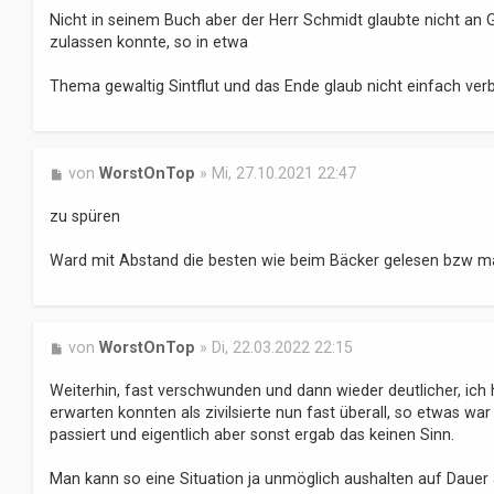
i
Nicht in seinem Buch aber der Herr Schmidt glaubte nicht an G
t
zulassen konnte, so in etwa
r
a
Thema gewaltig Sintflut und das Ende glaub nicht einfach verbal
g
B
von
WorstOnTop
»
Mi, 27.10.2021 22:47
e
i
zu spüren
t
r
Ward mit Abstand die besten wie beim Bäcker gelesen bzw ma
a
g
B
von
WorstOnTop
»
Di, 22.03.2022 22:15
e
i
Weiterhin, fast verschwunden und dann wieder deutlicher, ich 
t
erwarten konnten als zivilsierte nun fast überall, so etwas wa
r
passiert und eigentlich aber sonst ergab das keinen Sinn.
a
g
Man kann so eine Situation ja unmöglich aushalten auf Dauer 