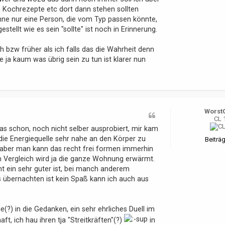
 Kochrezepte etc dort dann stehen sollten
kenne nur eine Person, die vom Typ passen könnte,
tellt wie es sein "sollte" ist noch in Erinnerung.
h bzw früher als ich falls das die Wahrheit denn
e ja kaum was übrig sein zu tun ist klarer nun
Worst
CL 
as schon, noch nicht selber ausprobiert, mir kam
die Energiequelle sehr nahe an den Körper zu
Beiträg
ch aber man kann das recht frei formen immerhin
m Vergleich wird ja die ganze Wohnung erwärmt.
ht ein sehr guter ist, bei manch anderem
s übernachten ist kein Spaß kann ich auch aus
?) in die Gedanken, ein sehr ehrliches Duell im
ft, ich hau ihren tja "Streitkräften"(?)
in