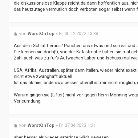
die diskussionslose Klappe reicht da dann hoffentlich aus, n
das heutzutage vermutlich doch verboten sogar selbst wenn f
B
von
WorstOnTop
»
Fr, 30.12.2022 13:38
e
i
Aus dem Schlaf heraus? Punchen uns etwas und surreal und d
t
Die kennen sie doch(!), von der Katastrophe haben sie mal gehör
r
Zahl auch was zu für's Aufwachen Labor und tschüss mal wie
a
g
USA, Afrika, Australien, später dann Italien, wieder nicht exakt 
nicht etwa zwanghaft aktuell
Ist das ok hier, anderswo besser, überall ist mir nicht möglich,
Warum gingen sie (Lifter) nicht vor gegen Herrn Mönning we
Verleumdung.
B
von
WorstOnTop
»
Fr, 07.04.2023 1:21
e
i
aber besser als wieder vaterlose wär's gewesen