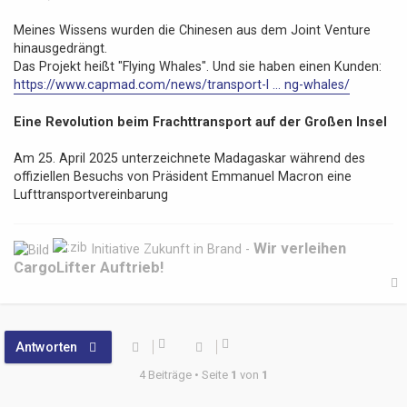
e
i
Meines Wissens wurden die Chinesen aus dem Joint Venture
t
hinausgedrängt.
r
Das Projekt heißt "Flying Whales". Und sie haben einen Kunden:
a
https://www.capmad.com/news/transport-l ... ng-whales/
g
Eine Revolution beim Frachttransport auf der Großen Insel
Am 25. April 2025 unterzeichnete Madagaskar während des
offiziellen Besuchs von Präsident Emmanuel Macron eine
Lufttransportvereinbarung
Wir verleihen
Initiative Zukunft in Brand -
CargoLifter Auftrieb!
Antworten
b
4 Beiträge • Seite
1
von
1