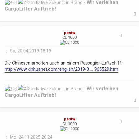
Wir verleihen
Initiative Zukunft in Brand -
CargoLifter Auftrieb!
pestw
b
CL 1000
B
Sa, 20.04.2019 18:19
e
i
Die Chinesen arbeiten auch an einem Passagier-Luftschiff:
t
http://www.xinhuanet.com/english/2019-0 ... 965529.htm
r
a
g
Wir verleihen
Initiative Zukunft in Brand -
CargoLifter Auftrieb!
pestw
b
CL 1000
B
Mo, 24.11.2025 20:24