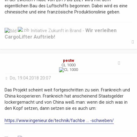
eigentlichen Bau des Luftschiffs begonnen. Dabei wird es eine
chinesische und eine französische Produktionslinie geben.
Wir verleihen
Initiative Zukunft in Brand -
CargoLifter Auftrieb!
pestw
b
CL 1000
B
Do, 19.04.2018 20:07
e
i
Das Projekt scheint weit fortgeschritten zu sein. Frankreich und
t
China kooperieren. Frankreich hat anscheinend Staatsgelder
r
lockergemacht und von China weiß man: wenn die sich was in
a
den Kopf setzen, dann setzen sie es auch um:
g
https://www.ingenieur.de/technik/fachbe ... -schweben/