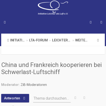
S
INITIATIVE LEICHTER ALS LUFT E.V.
LTA-FORUM
LEICHTER-ALS-LUFT-PROJEKTE
WEITERE PROJEKTE
u
c
h
China und Frankreich kooperieren bei
e
Schwerlast-Luftschiff
Moderator:
ZiB-Moderatoren
Suche
Erweiterte 
Thema durchsuchen…
Antworten