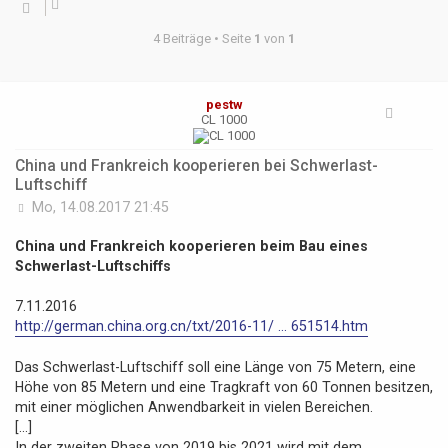
4 Beiträge • Seite
1
von
1
pestw
CL 1000
China und Frankreich kooperieren bei Schwerlast-
Luftschiff
B
Mo, 14.08.2017 21:45
e
i
China und Frankreich kooperieren beim Bau eines
t
Schwerlast-Luftschiffs
r
a
7.11.2016
g
http://german.china.org.cn/txt/2016-11/ ... 651514.htm
Das Schwerlast-Luftschiff soll eine Länge von 75 Metern, eine
Höhe von 85 Metern und eine Tragkraft von 60 Tonnen besitzen,
mit einer möglichen Anwendbarkeit in vielen Bereichen.
[...]
In der zweiten Phase von 2019 bis 2021 wird mit dem